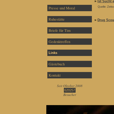
»
Ist Sucht 
Quelle: Zeit
Presse und Moral
Ruhestätte
»
Drug Scout
Briefe für Tim
Gedenktreffen
Links
Gästebuch
Kontakt
Seit Oktober 2008
620257
Besucher