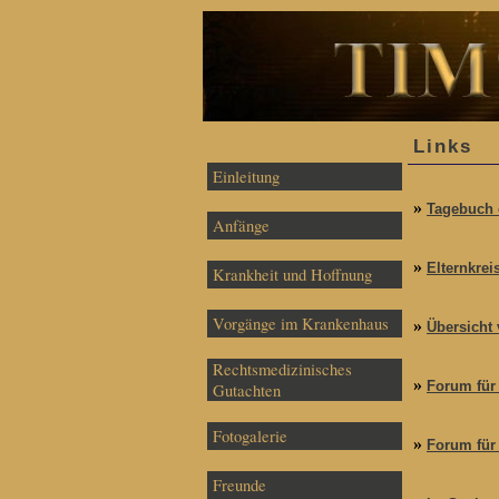
Links
Einleitung
»
Tagebuch 
Anfänge
»
Elternkre
Krankheit und Hoffnung
Vorgänge im Krankenhaus
»
Übersicht 
Rechtsmedizinisches
»
Forum für 
Gutachten
Fotogalerie
»
Forum für
Freunde