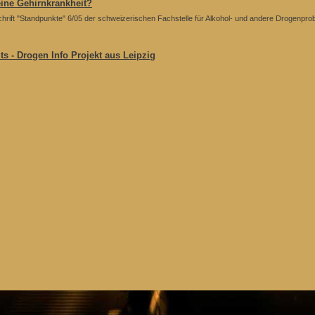
eine Gehirnkrankheit?
schrift "Standpunkte" 6/05 der schweizerischen Fachstelle für Alkohol- und andere Drogenpr
s - Drogen Info Projekt aus Leipzig